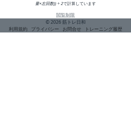
量×左回数)) ÷ 2
で計算しています
閲覧制限
© 2026
筋トレ日和
利用規約
プライバシー
お問合せ
トレーニング履歴