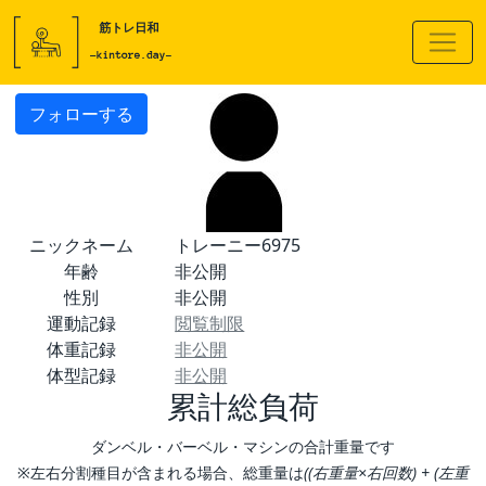
フォローする
ニックネーム
トレーニー6975
年齢
非公開
性別
非公開
運動記録
閲覧制限
体重記録
非公開
体型記録
非公開
累計総負荷
ダンベル・バーベル・マシンの合計重量です
※左右分割種目が含まれる場合、総重量は
((右重量×右回数) + (左重