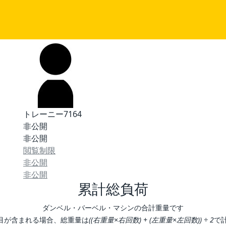
トレーニー7164
非公開
非公開
閲覧制限
非公開
非公開
累計総負荷
ダンベル・バーベル・マシンの合計重量です
目が含まれる場合、総重量は
((右重量×右回数) + (左重量×左回数)) ÷ 2
で