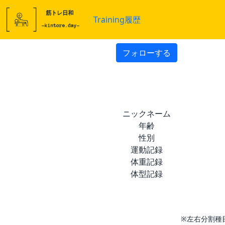
Training履歴
フォローする
ニックネーム
年齢
性別
運動記録
体重記録
体型記録
※左右分割種