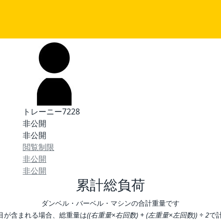
トレーニー7228
非公開
非公開
閲覧制限
非公開
非公開
累計総負荷
ダンベル・バーベル・マシンの合計重量です
目が含まれる場合、総重量は
((右重量×右回数) + (左重量×左回数)) ÷ 2
で