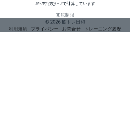
量×左回数)) ÷ 2
で計算しています
閲覧制限
© 2026
筋トレ日和
利用規約
プライバシー
お問合せ
トレーニング履歴