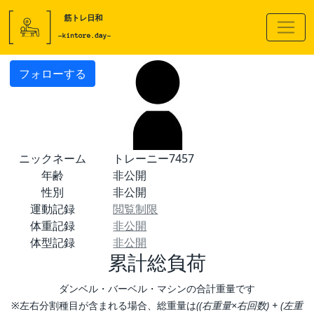
フォローする
ニックネーム
トレーニー7457
年齢
非公開
性別
非公開
運動記録
閲覧制限
体重記録
非公開
体型記録
非公開
累計総負荷
ダンベル・バーベル・マシンの合計重量です
※左右分割種目が含まれる場合、総重量は
((右重量×右回数) + (左重