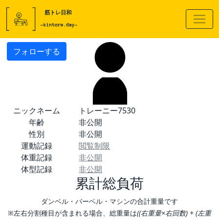
フォローする
ニックネーム
トレーニー7530
年齢
非公開
性別
非公開
運動記録
閲覧制限
体重記録
非公開
体型記録
非公開
累計総負荷
ダンベル・バーベル・マシンの合計重量です
※左右分割種目が含まれる場合、総重量は
((右重量×右回数) + (左重