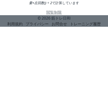
量×左回数)) ÷ 2
で計算しています
閲覧制限
© 2026
筋トレ日和
利用規約
プライバシー
お問合せ
トレーニング履歴