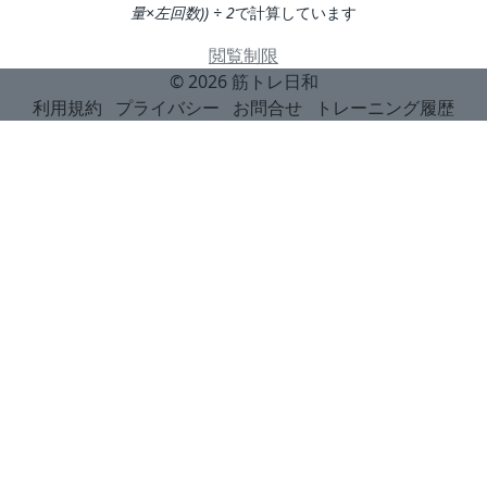
量×左回数)) ÷ 2
で計算しています
閲覧制限
© 2026
筋トレ日和
利用規約
プライバシー
お問合せ
トレーニング履歴