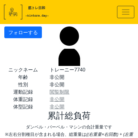
フォローする
ニックネーム
トレーニー7740
年齢
非公開
性別
非公開
運動記録
閲覧制限
体重記録
非公開
体型記録
非公開
累計総負荷
ダンベル・バーベル・マシンの合計重量です
※左右分割種目が含まれる場合、総重量は
((右重量×右回数) + (左重