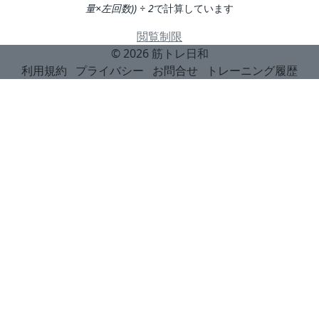
量×左回数)) ÷ 2
で計算しています
閲覧制限
© 2026
筋トレ日和
利用規約
プライバシー
お問合せ
トレーニング履歴