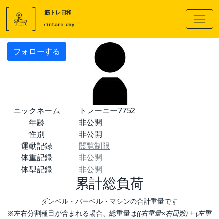
フォローする
ニックネーム
トレーニー7752
年齢
非公開
性別
非公開
運動記録
閲覧制限
体重記録
非公開
体型記録
非公開
累計総負荷
ダンベル・バーベル・マシンの合計重量です
※左右分割種目が含まれる場合、総重量は
((右重量×右回数) + (左重