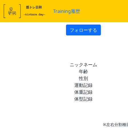
Training履歴
フォローする
ニックネーム
年齢
性別
運動記録
体重記録
体型記録
※左右分割種