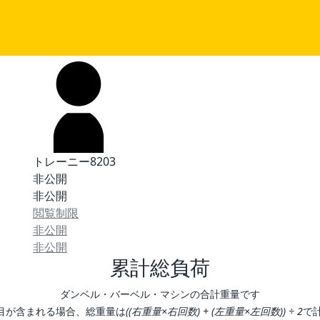
トレーニー8203
非公開
非公開
閲覧制限
非公開
非公開
累計総負荷
ダンベル・バーベル・マシンの合計重量です
目が含まれる場合、総重量は
((右重量×右回数) + (左重量×左回数)) ÷ 2
で