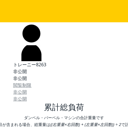
トレーニー8263
非公開
非公開
閲覧制限
非公開
非公開
累計総負荷
ダンベル・バーベル・マシンの合計重量です
目が含まれる場合、総重量は
((右重量×右回数) + (左重量×左回数)) ÷ 2
で