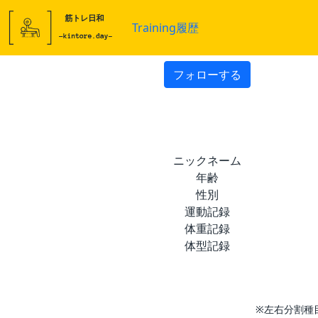
Training履歴
フォローする
ニックネーム
年齢
性別
運動記録
体重記録
体型記録
※左右分割種