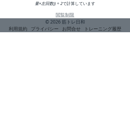
量×左回数)) ÷ 2
で計算しています
閲覧制限
© 2026
筋トレ日和
利用規約
プライバシー
お問合せ
トレーニング履歴