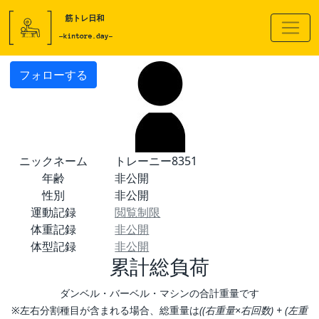
フォローする
ニックネーム
トレーニー8351
年齢
非公開
性別
非公開
運動記録
閲覧制限
体重記録
非公開
体型記録
非公開
累計総負荷
ダンベル・バーベル・マシンの合計重量です
※左右分割種目が含まれる場合、総重量は
((右重量×右回数) + (左重