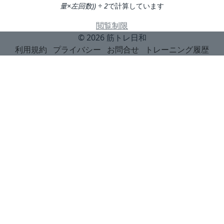
量×左回数)) ÷ 2
で計算しています
閲覧制限
© 2026
筋トレ日和
利用規約
プライバシー
お問合せ
トレーニング履歴