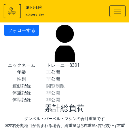
フォローする
ニックネーム
トレーニー8391
年齢
非公開
性別
非公開
運動記録
閲覧制限
体重記録
非公開
体型記録
非公開
累計総負荷
ダンベル・バーベル・マシンの合計重量です
※左右分割種目が含まれる場合、総重量は
((右重量×右回数) + (左重