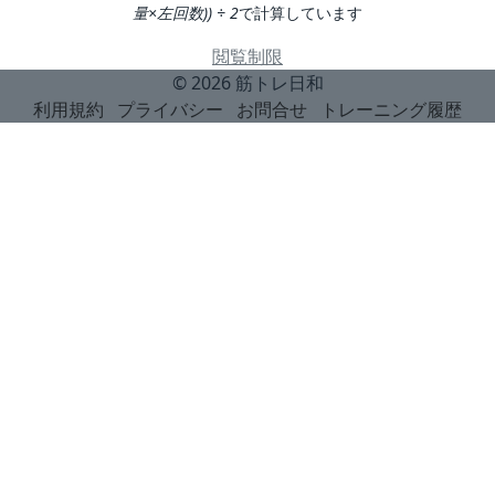
量×左回数)) ÷ 2
で計算しています
閲覧制限
© 2026
筋トレ日和
利用規約
プライバシー
お問合せ
トレーニング履歴