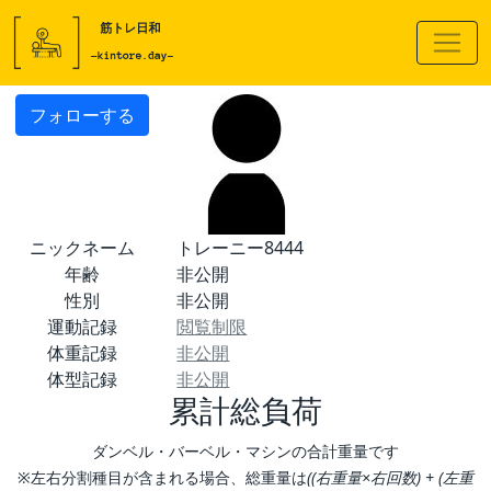
フォローする
ニックネーム
トレーニー8444
年齢
非公開
性別
非公開
運動記録
閲覧制限
体重記録
非公開
体型記録
非公開
累計総負荷
ダンベル・バーベル・マシンの合計重量です
※左右分割種目が含まれる場合、総重量は
((右重量×右回数) + (左重