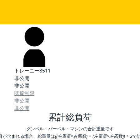
トレーニー8511
非公開
非公開
閲覧制限
非公開
非公開
累計総負荷
ダンベル・バーベル・マシンの合計重量です
目が含まれる場合、総重量は
((右重量×右回数) + (左重量×左回数)) ÷ 2
で