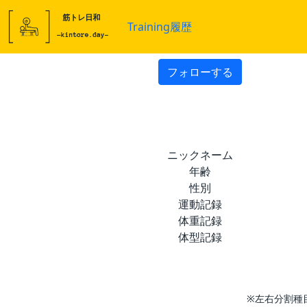
Training履歴
フォローする
ニックネーム
年齢
性別
運動記録
体重記録
体型記録
※左右分割種