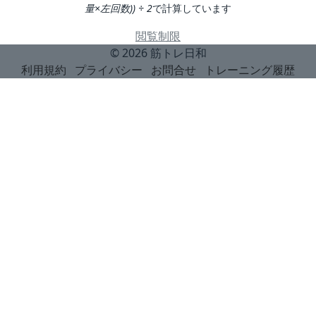
量×左回数)) ÷ 2
で計算しています
閲覧制限
© 2026
筋トレ日和
利用規約
プライバシー
お問合せ
トレーニング履歴