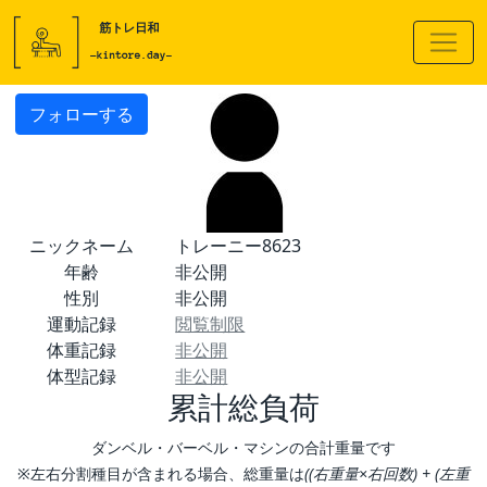
フォローする
ニックネーム
トレーニー8623
年齢
非公開
性別
非公開
運動記録
閲覧制限
体重記録
非公開
体型記録
非公開
累計総負荷
ダンベル・バーベル・マシンの合計重量です
※左右分割種目が含まれる場合、総重量は
((右重量×右回数) + (左重