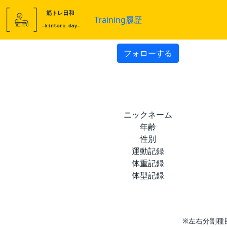
Training履歴
フォローする
ニックネーム
年齢
性別
運動記録
体重記録
体型記録
※左右分割種