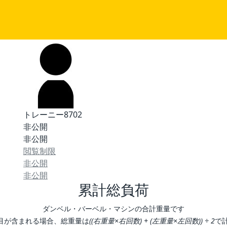
トレーニー8702
非公開
非公開
閲覧制限
非公開
非公開
累計総負荷
ダンベル・バーベル・マシンの合計重量です
目が含まれる場合、総重量は
((右重量×右回数) + (左重量×左回数)) ÷ 2
で