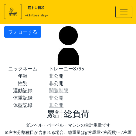
フォローする
ニックネーム
トレーニー8795
年齢
非公開
性別
非公開
運動記録
閲覧制限
体重記録
非公開
体型記録
非公開
累計総負荷
ダンベル・バーベル・マシンの合計重量です
※左右分割種目が含まれる場合、総重量は
((右重量×右回数) + (左重