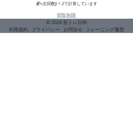
量×左回数)) ÷ 2
で計算しています
閲覧制限
© 2026
筋トレ日和
利用規約
プライバシー
お問合せ
トレーニング履歴