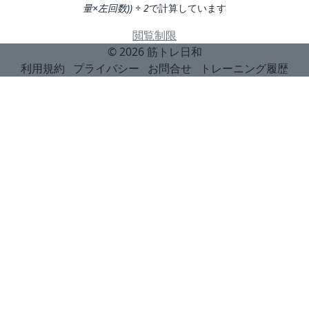
量×左回数)) ÷ 2
で計算しています
閲覧制限
© 2026
筋トレ日和
利用規約
プライバシー
お問合せ
トレーニング履歴