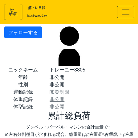
フォローする
ニックネーム
トレーニー8805
年齢
非公開
性別
非公開
運動記録
閲覧制限
体重記録
非公開
体型記録
非公開
累計総負荷
ダンベル・バーベル・マシンの合計重量です
※左右分割種目が含まれる場合、総重量は
((右重量×右回数) + (左重