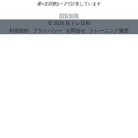
量×左回数)) ÷ 2
で計算しています
閲覧制限
© 2026
筋トレ日和
利用規約
プライバシー
お問合せ
トレーニング履歴