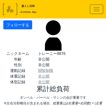
フォローする
ニックネーム
トレーニー8876
年齢
非公開
性別
非公開
運動記録
閲覧制限
体重記録
非公開
体型記録
非公開
累計総負荷
ダンベル・バーベル・マシンの合計重量です
※左右分割種目が含まれる場合、総重量は
((右重量×右回数) + (左重