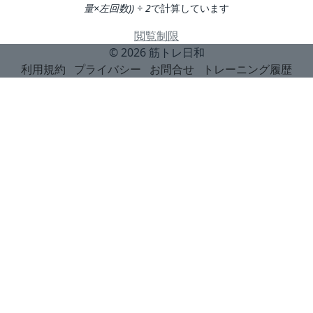
量×左回数)) ÷ 2
で計算しています
閲覧制限
© 2026
筋トレ日和
利用規約
プライバシー
お問合せ
トレーニング履歴