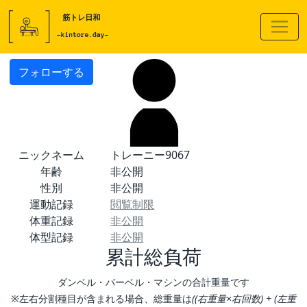
フォローする
ニックネーム
トレーニー9067
年齢
非公開
性別
非公開
運動記録
閲覧制限
体重記録
非公開
体型記録
非公開
累計総負荷
ダンベル・バーベル・マシンの合計重量です
※左右分割種目が含まれる場合、総重量は
((右重量×右回数) + (左重