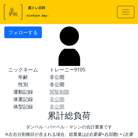
フォローする
ニックネーム
トレーニー9105
年齢
非公開
性別
非公開
運動記録
閲覧制限
体重記録
非公開
体型記録
非公開
累計総負荷
ダンベル・バーベル・マシンの合計重量です
※左右分割種目が含まれる場合、総重量は
((右重量×右回数) + (左重