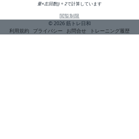
量×左回数)) ÷ 2
で計算しています
閲覧制限
© 2026
筋トレ日和
利用規約
プライバシー
お問合せ
トレーニング履歴