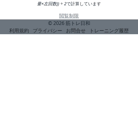
量×左回数)) ÷ 2
で計算しています
閲覧制限
© 2026
筋トレ日和
利用規約
プライバシー
お問合せ
トレーニング履歴