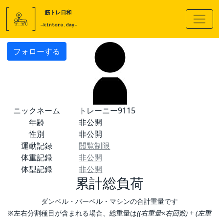
フォローする
ニックネーム
トレーニー9115
年齢
非公開
性別
非公開
運動記録
閲覧制限
体重記録
非公開
体型記録
非公開
累計総負荷
ダンベル・バーベル・マシンの合計重量です
※左右分割種目が含まれる場合、総重量は
((右重量×右回数) + (左重