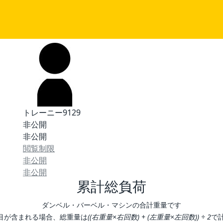
トレーニー9129
非公開
非公開
閲覧制限
非公開
非公開
累計総負荷
ダンベル・バーベル・マシンの合計重量です
目が含まれる場合、総重量は
((右重量×右回数) + (左重量×左回数)) ÷ 2
で