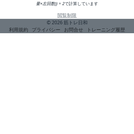
量×左回数)) ÷ 2
で計算しています
閲覧制限
© 2026
筋トレ日和
利用規約
プライバシー
お問合せ
トレーニング履歴