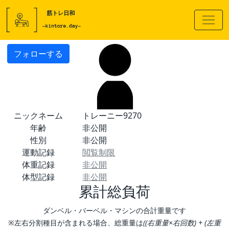
フォローする
ニックネーム
トレーニー9270
年齢
非公開
性別
非公開
運動記録
閲覧制限
体重記録
非公開
体型記録
非公開
累計総負荷
ダンベル・バーベル・マシンの合計重量です
※左右分割種目が含まれる場合、総重量は
((右重量×右回数) + (左重