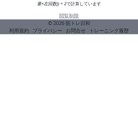
量×左回数)) ÷ 2
で計算しています
閲覧制限
© 2026
筋トレ日和
利用規約
プライバシー
お問合せ
トレーニング履歴