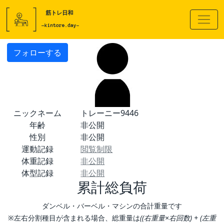
フォローする
ニックネーム
トレーニー9446
年齢
非公開
性別
非公開
運動記録
閲覧制限
体重記録
非公開
体型記録
非公開
累計総負荷
ダンベル・バーベル・マシンの合計重量です
※左右分割種目が含まれる場合、総重量は
((右重量×右回数) + (左重