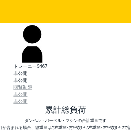
トレーニー9467
非公開
非公開
閲覧制限
非公開
非公開
累計総負荷
ダンベル・バーベル・マシンの合計重量です
目が含まれる場合、総重量は
((右重量×右回数) + (左重量×左回数)) ÷ 2
で