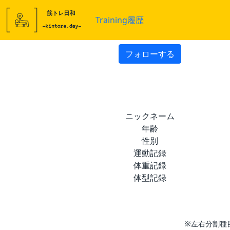
Training履歴
フォローする
ニックネーム
年齢
性別
運動記録
体重記録
体型記録
※左右分割種