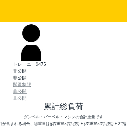
トレーニー9475
非公開
非公開
閲覧制限
非公開
非公開
累計総負荷
ダンベル・バーベル・マシンの合計重量です
目が含まれる場合、総重量は
((右重量×右回数) + (左重量×左回数)) ÷ 2
で