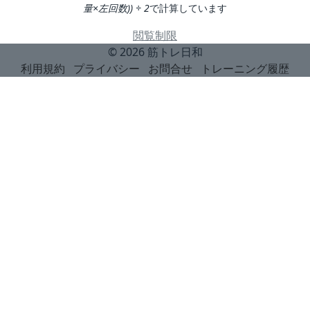
量×左回数)) ÷ 2
で計算しています
閲覧制限
© 2026
筋トレ日和
利用規約
プライバシー
お問合せ
トレーニング履歴