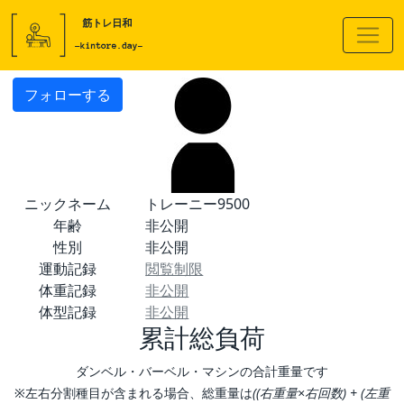
フォローする
ニックネーム
トレーニー9500
年齢
非公開
性別
非公開
運動記録
閲覧制限
体重記録
非公開
体型記録
非公開
累計総負荷
ダンベル・バーベル・マシンの合計重量です
※左右分割種目が含まれる場合、総重量は
((右重量×右回数) + (左重