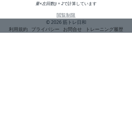
量×左回数)) ÷ 2
で計算しています
閲覧制限
© 2026
筋トレ日和
利用規約
プライバシー
お問合せ
トレーニング履歴