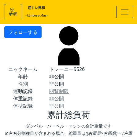
フォローする
ニックネーム
トレーニー9526
年齢
非公開
性別
非公開
運動記録
閲覧制限
体重記録
非公開
体型記録
非公開
累計総負荷
ダンベル・バーベル・マシンの合計重量です
※左右分割種目が含まれる場合、総重量は
((右重量×右回数) + (左重