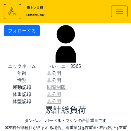
フォローする
ニックネーム
トレーニー9565
年齢
非公開
性別
非公開
運動記録
閲覧制限
体重記録
非公開
体型記録
非公開
累計総負荷
ダンベル・バーベル・マシンの合計重量です
※左右分割種目が含まれる場合、総重量は
((右重量×右回数) + (左重