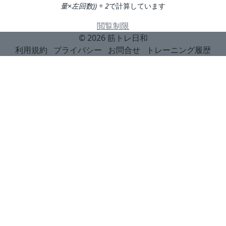
量×左回数)) ÷ 2
で計算しています
閲覧制限
© 2026
筋トレ日和
利用規約
プライバシー
お問合せ
トレーニング履歴