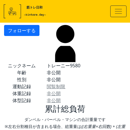
フォローする
ニックネーム
トレーニー9580
年齢
非公開
性別
非公開
運動記録
閲覧制限
体重記録
非公開
体型記録
非公開
累計総負荷
ダンベル・バーベル・マシンの合計重量です
※左右分割種目が含まれる場合、総重量は
((右重量×右回数) + (左重