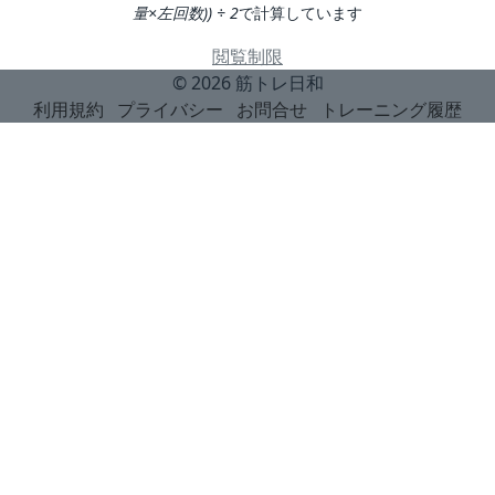
量×左回数)) ÷ 2
で計算しています
閲覧制限
© 2026
筋トレ日和
利用規約
プライバシー
お問合せ
トレーニング履歴