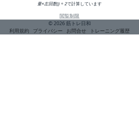
量×左回数)) ÷ 2
で計算しています
閲覧制限
© 2026
筋トレ日和
利用規約
プライバシー
お問合せ
トレーニング履歴