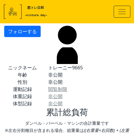
フォローする
ニックネーム
トレーニー9665
年齢
非公開
性別
非公開
運動記録
閲覧制限
体重記録
非公開
体型記録
非公開
累計総負荷
ダンベル・バーベル・マシンの合計重量です
※左右分割種目が含まれる場合、総重量は
((右重量×右回数) + (左重