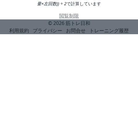
量×左回数)) ÷ 2
で計算しています
閲覧制限
© 2026
筋トレ日和
利用規約
プライバシー
お問合せ
トレーニング履歴