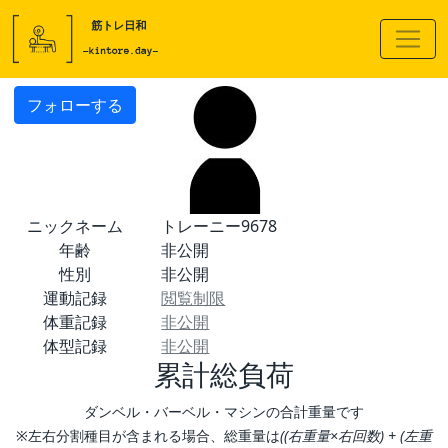
フォローする
ニックネーム
トレーニー9678
年齢
非公開
性別
非公開
運動記録
閲覧制限
体重記録
非公開
体型記録
非公開
累計総負荷
ダンベル・バーベル・マシンの合計重量です
※左右分割種目が含まれる場合、総重量は
((右重量×右回数) + (左重