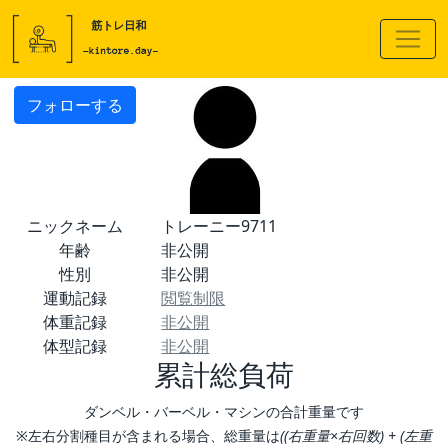
フォローする
ニックネーム
トレーニー9711
年齢
非公開
性別
非公開
運動記録
閲覧制限
体重記録
非公開
体型記録
非公開
累計総負荷
ダンベル・バーベル・マシンの合計重量です
※左右分割種目が含まれる場合、総重量は
((右重量×右回数) + (左重