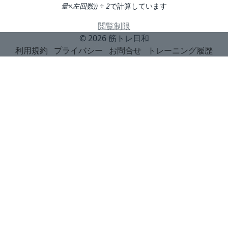
量×左回数)) ÷ 2
で計算しています
閲覧制限
© 2026
筋トレ日和
利用規約
プライバシー
お問合せ
トレーニング履歴