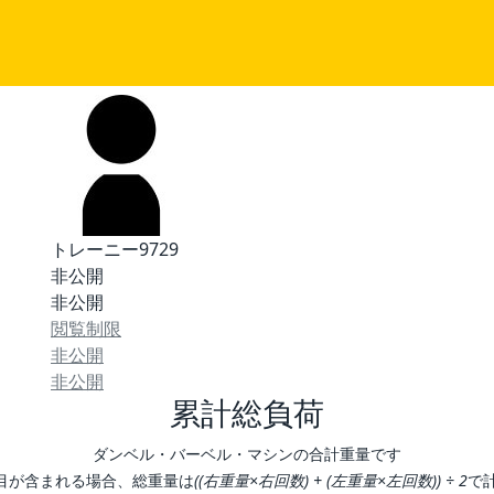
トレーニー9729
非公開
非公開
閲覧制限
非公開
非公開
累計総負荷
ダンベル・バーベル・マシンの合計重量です
目が含まれる場合、総重量は
((右重量×右回数) + (左重量×左回数)) ÷ 2
で