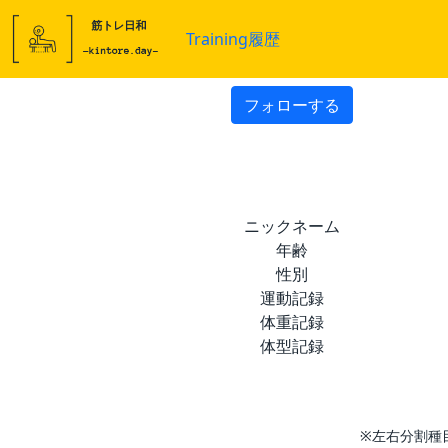
Training履歴
フォローする
ニックネーム
年齢
性別
運動記録
体重記録
体型記録
※左右分割種