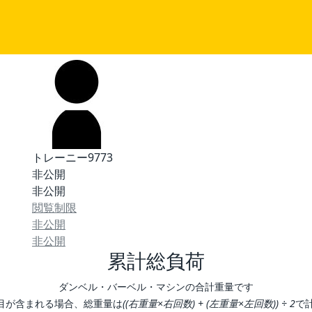
トレーニー9773
非公開
非公開
閲覧制限
非公開
非公開
累計総負荷
ダンベル・バーベル・マシンの合計重量です
目が含まれる場合、総重量は
((右重量×右回数) + (左重量×左回数)) ÷ 2
で