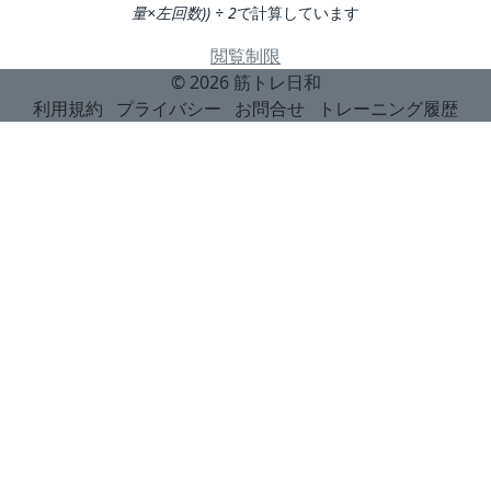
量×左回数)) ÷ 2
で計算しています
閲覧制限
© 2026
筋トレ日和
利用規約
プライバシー
お問合せ
トレーニング履歴