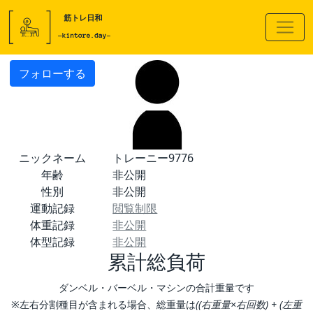
フォローする
ニックネーム
トレーニー9776
年齢
非公開
性別
非公開
運動記録
閲覧制限
体重記録
非公開
体型記録
非公開
累計総負荷
ダンベル・バーベル・マシンの合計重量です
※左右分割種目が含まれる場合、総重量は
((右重量×右回数) + (左重