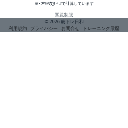
量×左回数)) ÷ 2
で計算しています
閲覧制限
© 2026
筋トレ日和
利用規約
プライバシー
お問合せ
トレーニング履歴