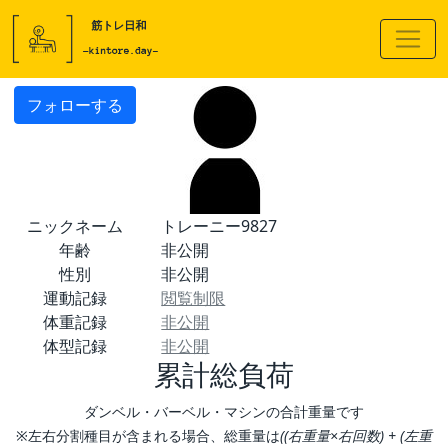
フォローする
ニックネーム
トレーニー9827
年齢
非公開
性別
非公開
運動記録
閲覧制限
体重記録
非公開
体型記録
非公開
累計総負荷
ダンベル・バーベル・マシンの合計重量です
※左右分割種目が含まれる場合、総重量は
((右重量×右回数) + (左重