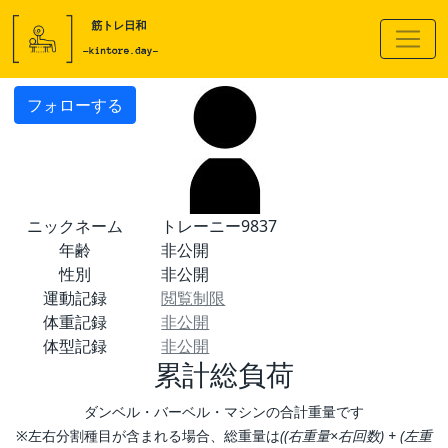
フォローする
ニックネーム
トレーニー9837
年齢
非公開
性別
非公開
運動記録
閲覧制限
体重記録
非公開
体型記録
非公開
累計総負荷
ダンベル・バーベル・マシンの合計重量です
※左右分割種目が含まれる場合、総重量は
((右重量×右回数) + (左重