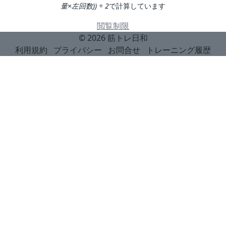
量×左回数)) ÷ 2
で計算しています
閲覧制限
© 2026
筋トレ日和
利用規約
プライバシー
お問合せ
トレーニング履歴