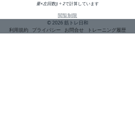
量×左回数)) ÷ 2
で計算しています
閲覧制限
© 2026
筋トレ日和
利用規約
プライバシー
お問合せ
トレーニング履歴