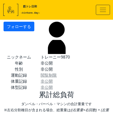
フォローする
ニックネーム
トレーニー9870
年齢
非公開
性別
非公開
運動記録
閲覧制限
体重記録
非公開
体型記録
非公開
累計総負荷
ダンベル・バーベル・マシンの合計重量です
※左右分割種目が含まれる場合、総重量は
((右重量×右回数) + (左重