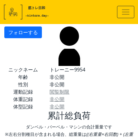
フォローする
ニックネーム
トレーニー9954
年齢
非公開
性別
非公開
運動記録
閲覧制限
体重記録
非公開
体型記録
非公開
累計総負荷
ダンベル・バーベル・マシンの合計重量です
※左右分割種目が含まれる場合、総重量は
((右重量×右回数) + (左重