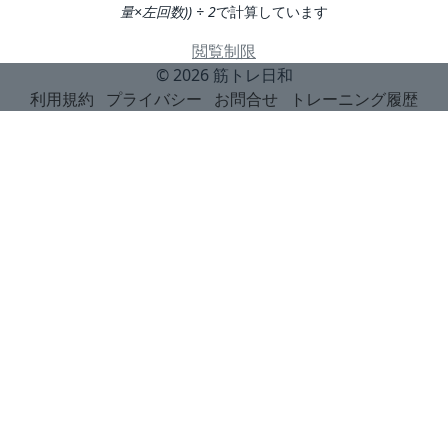
量×左回数)) ÷ 2
で計算しています
閲覧制限
© 2026
筋トレ日和
利用規約
プライバシー
お問合せ
トレーニング履歴