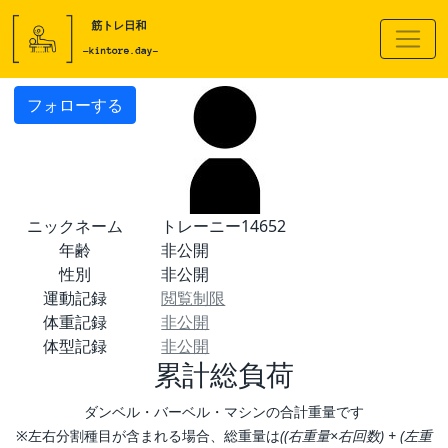
フォローする
ニックネーム
トレーニー14652
年齢
非公開
性別
非公開
運動記録
閲覧制限
体重記録
非公開
体型記録
非公開
累計総負荷
ダンベル・バーベル・マシンの合計重量です
※左右分割種目が含まれる場合、総重量は
((右重量×右回数) + (左重