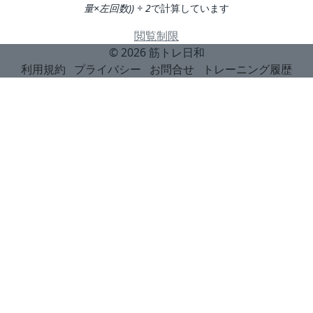
量×左回数)) ÷ 2
で計算しています
閲覧制限
© 2026
筋トレ日和
利用規約
プライバシー
お問合せ
トレーニング履歴