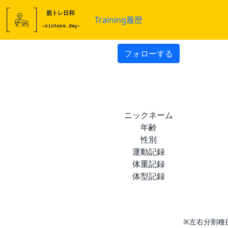
Training履歴
フォローする
ニックネーム
年齢
性別
運動記録
体重記録
体型記録
※左右分割種