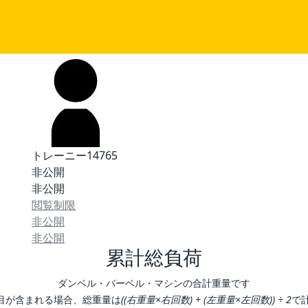
トレーニー14765
非公開
非公開
閲覧制限
非公開
非公開
累計総負荷
ダンベル・バーベル・マシンの合計重量です
目が含まれる場合、総重量は
((右重量×右回数) + (左重量×左回数)) ÷ 2
で