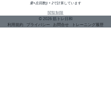
量×左回数)) ÷ 2
で計算しています
閲覧制限
© 2026
筋トレ日和
利用規約
プライバシー
お問合せ
トレーニング履歴