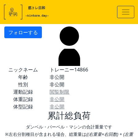
フォローする
ニックネーム
トレーニー14866
年齢
非公開
性別
非公開
運動記録
閲覧制限
体重記録
非公開
体型記録
非公開
累計総負荷
ダンベル・バーベル・マシンの合計重量です
※左右分割種目が含まれる場合、総重量は
((右重量×右回数) + (左重